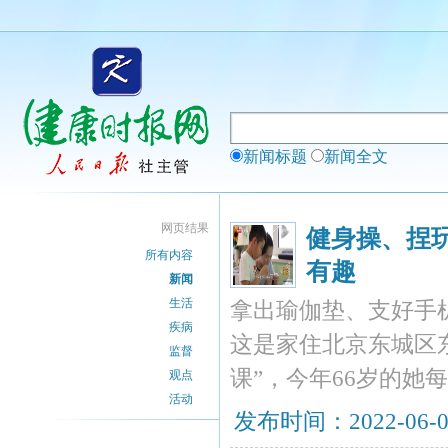
新闻标题
新闻全文
网页结果
健身操、捏
所有内容
有趣
新闻
生活
拿出瑜伽垫、支好手
疾病
这是家住北京东城区
监督
课”，今年66岁的
观点
活动
发布时间：2022-06-