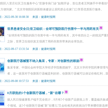
朝阳区八里庄社区卫生服务中心“肛肠专病门诊”如期开诊，首位患者王阿姨手中举着挂
是方便到家。” 北京市朝阳区的医联体建设让居民群众在家门口享受优质医疗服务。
2022-09-30 16:08:38 来源：健康时报网
世界患者安全日|世卫组织：全球可预防医疗伤害中一半与用药有关
“全球所有可预防的医疗伤害中有一半与用药有关，其中有四分之一的情况严重危
之际，世界卫生组织发文强调了用药伤害所带来的全球负担。
2022-09-17 13:31:54 来源：健康时报网
创新医疗器械暂不纳入集采，专家：对创新性的鼓励
集采专家、中国社会科学院大学经济学院教授姚宇、北京大学药学院药事管理
者，这一政策对于创新医疗器械是利好的，创新医疗器械可以保证价格红利，
2022-09-08 10:57:53 来源：健康时报网
8月获批的5个创新医疗器械，“新”在哪？
据人民日报健康客户端不完全统计，8月有5个创新产品获批上市，覆盖磁共振
个领域。这5个创新医疗器械“新”在哪儿?又会给相关的疾病治疗带来哪些新选择