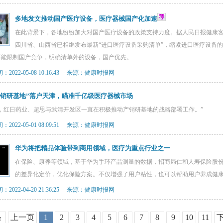
多地发文推动国产医疗设备，医疗器械国产化加速
在此背景下，各地纷纷加大对国产医疗设备的政策支持力度。据人民日报健康客户
四川省、山西省已相继发布最新“进口医疗设备采购清单”，缩紧进口医疗设备
不能限制国产竞争，明确清单外的设备，国产优先。
2022-05-08 10:16:43 来源：健康时报网
产销研基地”落户天津，瞄准千亿级医疗器械市场
来，红日药业、超思与武清开发区一直在积极推动产销研基地的战略部署工作。”
2022-05-01 08:09:51 来源：健康时报网
华为将把精品体验带到商用领域，医疗为重点行业之一
在保险、康养等领域，基于华为手环产品测量的数据，招商局仁和人寿保险股
的差异化定价，优化保险方案。不仅增强了用户粘性，也可以帮助用户养成健
2022-04-20 21:36:25 来源：健康时报网
条
上一页
1
2
3
4
5
6
7
8
9
10
11