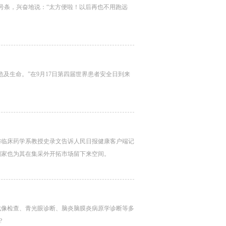
号条，兴奋地说：“太方便啦！以后再也不用跑远
及生命。”在9月17日第四届世界患者安全日到来
与临床药学系教授史录文告诉人民日报健康客户端记
国家也为其在集采外开拓市场留下来空间。
成像检查、青光眼诊断、脑炎脑膜炎病原学诊断等多
?