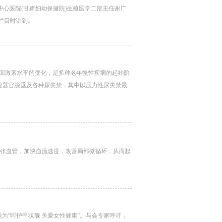
中心医院(甘肃妇幼保健院)生殖医学二部主任谢广
栏目时讲到。
因激素水平的变化，是多种老年慢性疾病的起始阶
盆腔器官脱垂及各种尿失禁，其中以压力性尿失禁最
扩张血管，加快血流速度，改善局部微循环，从而起
为“呵护甲状腺 关爱女性健康”。与会专家呼吁，