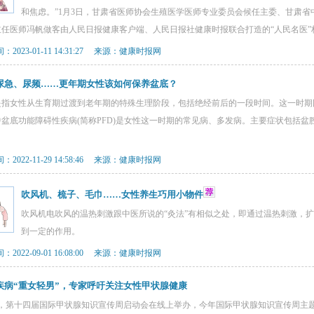
和焦虑。”1月3日，甘肃省医师协会生殖医学医师专业委员会候任主委、甘肃省
主任医师冯帆做客由人民日报健康客户端、人民日报社健康时报联合打造的“人民名医”
2023-01-11 14:31:27 来源：健康时报网
尿急、尿频……更年期女性该如何保养盆底？
是指女性从生育期过渡到老年期的特殊生理阶段，包括绝经前后的一段时间。这一时期
中盆底功能障碍性疾病(简称PFD)是女性这一时期的常见病、多发病。主要症状包括
。
2022-11-29 14:58:46 来源：健康时报网
吹风机、梳子、毛巾……女性养生巧用小物件
吹风机电吹风的温热刺激跟中医所说的“灸法”有相似之处，即通过温热刺激，
到一定的作用。
2022-09-01 16:08:00 来源：健康时报网
疾病“重女轻男”，专家呼吁关注女性甲状腺健康
日，第十四届国际甲状腺知识宣传周启动会在线上举办，今年国际甲状腺知识宣传周主题