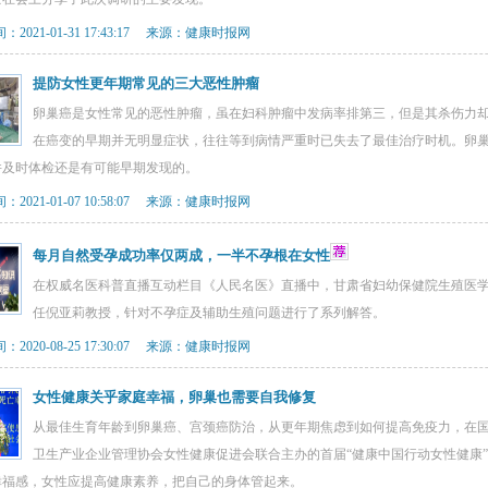
2021-01-31 17:43:17 来源：健康时报网
提防女性更年期常见的三大恶性肿瘤
卵巢癌是女性常见的恶性肿瘤，虽在妇科肿瘤中发病率排第三，但是其杀伤力
在癌变的早期并无明显症状，往往等到病情严重时已失去了最佳治疗时机。卵
并及时体检还是有可能早期发现的。
2021-01-07 10:58:07 来源：健康时报网
每月自然受孕成功率仅两成，一半不孕根在女性
在权威名医科普直播互动栏目《人民名医》直播中，甘肃省妇幼保健院生殖医
任倪亚莉教授，针对不孕症及辅助生殖问题进行了系列解答。
2020-08-25 17:30:07 来源：健康时报网
女性健康关乎家庭幸福，卵巢也需要自我修复
从最佳生育年龄到卵巢癌、宫颈癌防治，从更年期焦虑到如何提高免疫力，在
卫生产业企业管理协会女性健康促进会联合主办的首届“健康中国行动女性健康
幸福感，女性应提高健康素养，把自己的身体管起来。