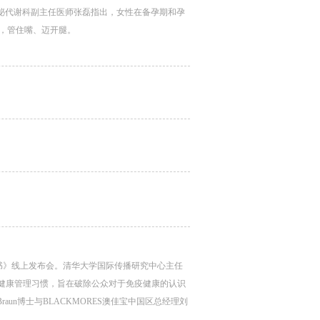
分泌代谢科副主任医师张磊指出，女性在备孕期和孕
，管住嘴、迈开腿。
书》线上发布会。清华大学国际传播研究中心主任
疫健康管理习惯，旨在破除公众对于免疫健康的认识
raun博士与BLACKMORES澳佳宝中国区总经理刘