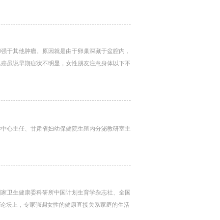
却强于其他肿瘤。原因就是由于卵巢深藏于盆腔内，
巢癌虽说早期症状不明显，女性朋友注意身体以下不
学中心主任、甘肃省妇幼保健院生殖内分泌教研室主
国家卫生健康委科研所中国计划生育学杂志社、全国
”论坛上，专家强调女性的健康直接关系家庭的生活