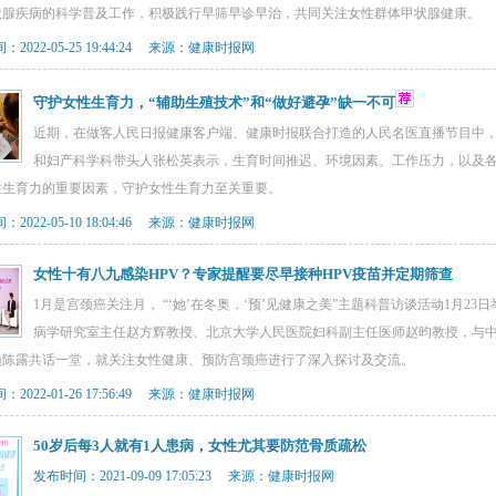
状腺疾病的科学普及工作，积极践行早筛早诊早治，共同关注女性群体甲状腺健康。
2022-05-25 19:44:24 来源：健康时报网
守护女性生育力，“辅助生殖技术”和“做好避孕”缺一不可
近期，在做客人民日报健康客户端、健康时报联合打造的人民名医直播节目中
和妇产科学科带头人张松英表示，生育时间推迟、环境因素、工作压力，以及
性生育力的重要因素，守护女性生育力至关重要。
2022-05-10 18:04:46 来源：健康时报网
女性十有八九感染HPV？专家提醒要尽早接种HPV疫苗并定期筛查
1月是宫颈癌关注月， “‘她’在冬奥，‘预’见健康之美”主题科普访谈活动1月2
病学研究室主任赵方辉教授、北京大学人民医院妇科副主任医师赵昀教授，与
员陈露共话一堂，就关注女性健康、预防宫颈癌进行了深入探讨及交流。
2022-01-26 17:56:49 来源：健康时报网
50岁后每3人就有1人患病，女性尤其要防范骨质疏松
发布时间：2021-09-09 17:05:23 来源：健康时报网