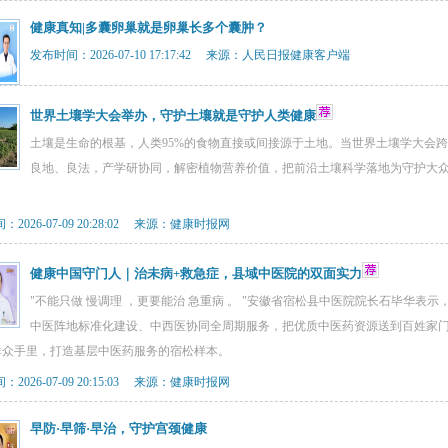
健康真知|多囊卵巢就是卵巢长多个囊肿？
发布时间：2026-07-10 17:17:42 来源：人民日报健康客户端
世界土壤学大会举办，守护土壤就是守护人类健康
土壤是生命的根基，人类95%的食物直接或间接源于土地。当世界土壤学大会
良地、良法，产学研协同，解密植物营养价值，把前沿土壤科学落地为守护大
2026-07-09 20:28:02 来源：健康时报网
健康中国守门人｜治未病+救急症，县域中医院的双面实力
"不能只做 慢调理 ，更要能治 急重病 。 "安徽省宿松县中医院院长石毕华
中医阵地标准化建设、中西医协同全周期服务，把优质中医药资源送到百姓家
群众手里，打造基层中医药服务的宿松样本。
2026-07-09 20:15:03 来源：健康时报网
早防·早筛·早治，守护宫颈健康