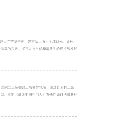
跨越百年首临中国，东方沃土吸引全球目光。良种、
众健康的实践，探寻人与自然和谐共生的可持续发展
表示，医院立足皖鄂赣三省交界地域，通过县乡村三级
门口。本期《健康中国守门人》看他们如何把服务标