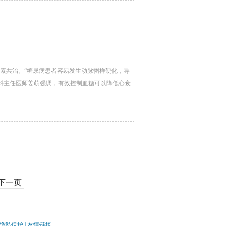
因素共治。“糖尿病患者容易发生动脉粥样硬化，导
科主任医师姜萌强调，有效控制血糖可以降低心衰
下一页
隐私保护
|
友情链接