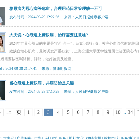
糖尿病为冠心病等危症，合理用药日常管理缺一不可
发布时间：2024-09-29 12:22:36 来源：人民日报健康客户端
大夫说：心衰遇上糖尿病，治疗需要注意啥?
2024年世界心脏日的主题是“心行合一”，从意识到行动，关注心血管代谢危险
致缺血性心肌病，最终诱发严重心衰”，上海交通大学医学院附属仁济医院心内
患者需要按医嘱降糖、降脂，做好监测及检查。
2024-09-28 21:57:41 来源：健康时报网
当心衰遇上糖尿病，共病防治是关键
发布时间：2024-09-28 17:16:28 来源：人民日报健康客户端
条
上一页
1
2
3
4
5
6
7
8
9
10
..
34
置
|
大事记
|
广告服务
|
广告刊例
|
发行服务
|
报社文化
|
招聘专栏
|
版权声明
|
服务协议
|