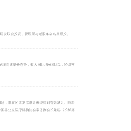
厦门建发联合投资，管理层与老股东会名屋跟投。
呈现高速增长态势，收入同比增长88.3%，经调整
问题，潜在的康复需求并未能得到有效满足。随着
中国非公立医疗机构协会常务副会长兼秘书长郝德