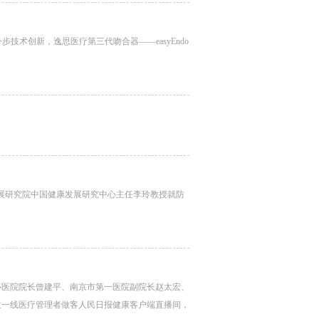
技术创新，逸思医疗第三代吻合器——easyEndo
家发展研究院中国健康发展研究中心主任李玲教授就防
潭市中心医院院长曾建平、南京市第一医院副院长赵太宏、
位一线医疗管理者做客人民日报健康客户端直播间，