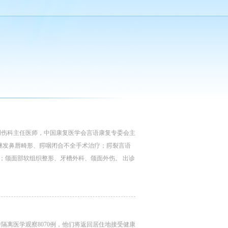
创伤科主任医师，中国康复医学会言语康复专委会主
继发鼻唇畸形、腭咽闭合不全手术治疗；腭裂言语
；颌面部软组织整形、牙槽外科、颌面外伤。 出诊
中隔离医学观察8070例，他们将返回居住地接受健康