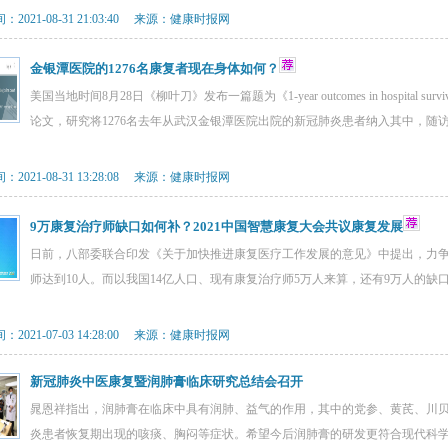
2021-08-31 21:03:40 来源：健康时报网
金银潭医院的1276名康复者现在身体如何？
美国当地时间8月28日《柳叶刀》发布一篇题为《1-year outcomes in hospital survivors with
论文，研究将1276名去年从武汉金银潭医院出院的新冠肺炎患者纳入其中，随
2021-08-31 13:28:08 来源：健康时报网
9万康复治疗师缺口如何补？2021中国智慧康复大会共议康复发展
日前，八部委联合印发《关于加快推进康复医疗工作发展的意见》中提出，力争2
师达到10人。而以我国14亿人口、现有康复治疗师5万人来算，还有9万人的缺
2021-07-03 14:28:00 来源：健康时报网
新冠肺炎中医康复暨润肺膏临床研究总结会召开
晁恩祥指出，润肺膏在临床中具有润肺、益气的作用，其中的党参、黄芪、川
炎患者恢复期出现的咳痰、胸闷等症状。希望今后润肺膏的研发更符合现代科