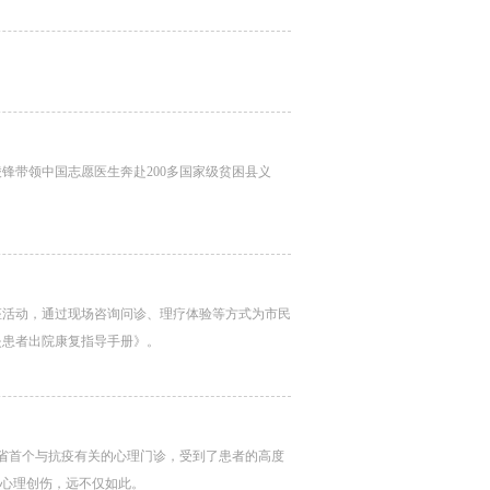
锋带领中国志愿医生奔赴200多国家级贫困县义
座活动，通过现场咨询问诊、理疗体验等方式为市民
炎患者出院康复指导手册》。
北省首个与抗疫有关的心理门诊，受到了患者的高度
的心理创伤，远不仅如此。