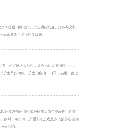
巴水肿综合消肿治疗、患肢功能恢复、形体与义乳
术后患者改善术后康复难题。
患者、通过ECMO抢救，如今已经康复的陶女士，
致以护士节的问候。护士们也摘下口罩，满足了她记
临床以反复发作的慢性湿疹样皮疹为主要表现，伴有
裂、鳞屑、渗出等，严重影响患者及家人的身心健康
活深受影响。