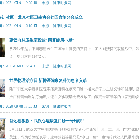
2021-05-01 19:09:48 来源：健康时报网
务进社区，北京社区卫生协会社区康复分会成立
2021-04-01 16:19:45 来源：健康时报网
建议向村卫生室投放“康复健康小屋”
从2017年起，中国志愿医生在国家卫健委的支持下，加入到扶贫的攻坚战中。凌
诊，培训村医11472人。
2021-03-03 13:04:31 来源：健康时报网
世界物理治疗日|新桥医院康复科为患者义诊
陆军军医大学新桥医院疼痛康复科在该院门诊一楼大厅举办主题义诊和健康讲
推广科普物理治疗知识，还在义诊现场免费发放了由该院专家编印的《新冠肺
2020-09-08 17:03:33 来源：健康时报网
肖劲松教授：武汉心理康复门诊一号难求！
5月11日，武汉大学中南医院新冠肺炎康复者心理康复门诊正式开诊。作为湖
关注，肖劲松教授表示，这样的就诊量只是“冰山一角”，疫情给武汉人民带来