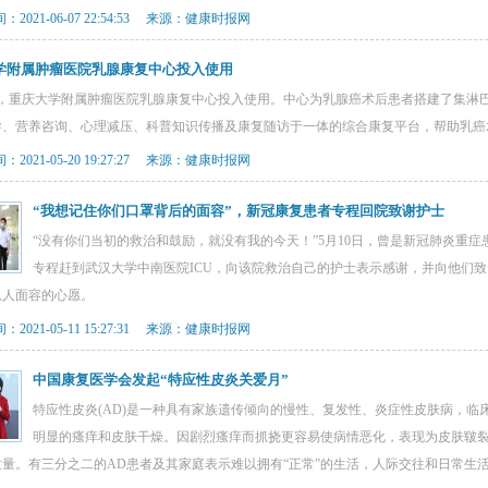
2021-06-07 22:54:53 来源：健康时报网
学附属肿瘤医院乳腺康复中心投入使用
0日，重庆大学附属肿瘤医院乳腺康复中心投入使用。中心为乳腺癌术后患者搭建了集淋
导、营养咨询、心理减压、科普知识传播及康复随访于一体的综合康复平台，帮助乳癌
2021-05-20 19:27:27 来源：健康时报网
“我想记住你们口罩背后的面容”，新冠康复患者专程回院致谢护士
“没有你们当初的救治和鼓励，就没有我的今天！”5月10日，曾是新冠肺炎重症
专程赶到武汉大学中南医院ICU，向该院救治自己的护士表示感谢，并向他们
恩人面容的心愿。
2021-05-11 15:27:31 来源：健康时报网
中国康复医学会发起“特应性皮炎关爱月”
特应性皮炎(AD)是一种具有家族遗传倾向的慢性、复发性、炎症性皮肤病，
明显的瘙痒和皮肤干燥。因剧烈瘙痒而抓挠更容易使病情恶化，表现为皮肤皲
质量。有三分之二的AD患者及其家庭表示难以拥有“正常”的生活，人际交往和日常生