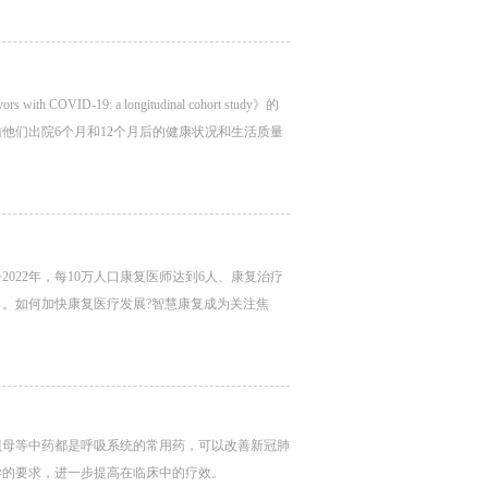
 COVID-19: a longitudinal cohort study》的
访他们出院6个月和12个月后的健康状况和生活质量
022年，每10万人口康复医师达到6人、康复治疗
口。如何加快康复医疗发展?智慧康复成为关注焦
贝母等中药都是呼吸系统的常用药，可以改善新冠肺
学的要求，进一步提高在临床中的疗效。