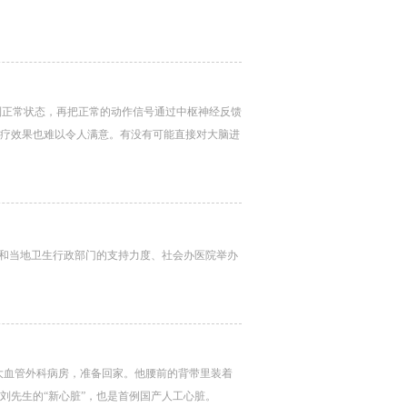
到正常状态，再把正常的动作信号通过中枢神经反馈
治疗效果也难以令人满意。有没有可能直接对大脑进
这和当地卫生行政部门的支持力度、社会办医院举办
脏大血管外科病房，准备回家。他腰前的背带里装着
刘先生的“新心脏”，也是首例国产人工心脏。