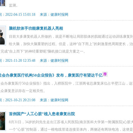
监测。
2022-04-15 15:01:18 来源：健康时报网
脑机软体手功能康复机器人亮相
目前大多康复机器人所做的，就是不断地让局部肌体的肌能通过运动训练康复
给大脑，加快大脑重塑的过程。但是，这种“自下而上”的刺激显然周期更长，
完成“自上而下”的神经重塑呢?脑机接口就是方案之一。
2021-11-20 12:35:48 来源：健康时报网
社会办康复医疗机构50企业报告》发布，康复医疗有望达千亿
社会办康复医疗50企业报告》指出，入榜医院中，江浙两省总康复床位占半壁江山，
民众康复意识存在一定相关性。
2021-10-21 20:21:08 来源：健康时报网
首例国产“人工心脏”植入患者康复出院
8月31日，34岁的刘先生走出江苏省人民医院(南京医科大学第一附属医院)心
一个“心脏”控制器，通过一根电线管道连接至体内，两侧还有两块电池，这便是