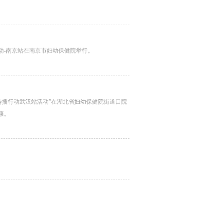
动-南京站在南京市妇幼保健院举行。
康传播行动武汉站活动”在湖北省妇幼保健院街道口院
康。