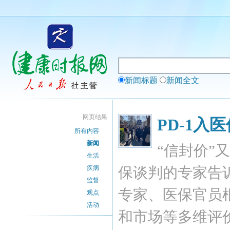
新闻标题
新闻全文
网页结果
PD-1入
所有内容
新闻
“信封价”
生活
疾病
保谈判的专家告
监督
专家、医保官员
观点
活动
和市场等多维评